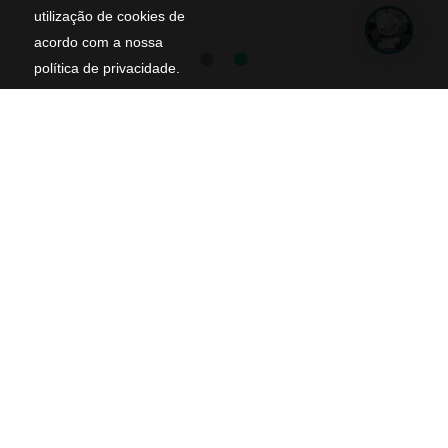
utilização de cookies de
acordo com a nossa
política de privacidade.
Experiencia é o que conta!
Em 2011 criamos a
primeira Agência Digital Rápida do
Brasil
, especializada em Criação de Sites e Lojas Virtuais com
soluções para os segmento de mercado interessado em
utilizar a internet como ferramenta de vendas e marketing.
Celebramos nossos mais de 14 anos de excelência sendo
referencia em tecnologia e inovação no mercado baiano, com
projetos nas mais variadas áreas e complexidades.
Em 2024 iniciamos um novo ciclo como licenciados da