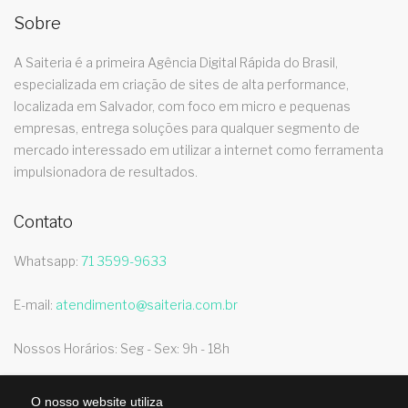
Sobre
A Saiteria é a primeira Agência Digital Rápida do Brasil,
especializada em criação de sites de alta performance,
localizada em Salvador, com foco em micro e pequenas
empresas, entrega soluções para qualquer segmento de
mercado interessado em utilizar a internet como ferramenta
impulsionadora de resultados.
Contato
Whatsapp:
71 3599-9633
E-mail:
atendimento@saiteria.com.br
Nossos Horários: Seg - Sex: 9h - 18h
O nosso website utiliza